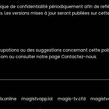
tique de confidentialité périodiquement afin de re
s. Les versions mises à jour seront publiées sur cett
upations ou des suggestions concernant cette politi
.com
ou consulter notre page
Contactez-nous
.
lx.online
magistvapp.lol
magis-tv.cfd
magistva