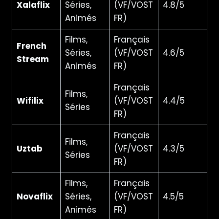
Xalaflix
Séries,
(VF/VOST
4.8/5
Animés
FR)
Films,
Français
French
Séries,
(VF/VOST
4.6/5
Stream
Animés
FR)
Français
Films,
Wifilix
(VF/VOST
4.4/5
Séries
FR)
Français
Films,
Uztab
(VF/VOST
4.3/5
Séries
FR)
Films,
Français
Novaflix
Séries,
(VF/VOST
4.5/5
Animés
FR)